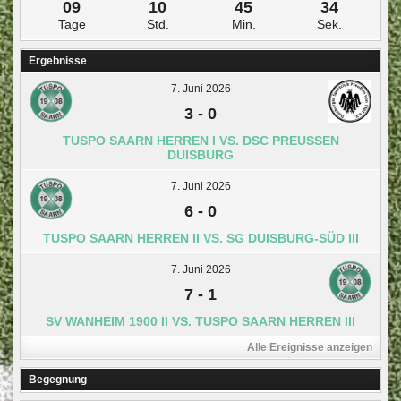
09
10
45
34
Tage
Std.
Min.
Sek.
Ergebnisse
7. Juni 2026
3
-
0
TUSPO SAARN HERREN I VS. DSC PREUSSEN D
UISBURG
7. Juni 2026
6
-
0
TUSPO SAARN HERREN II VS. SG DUISBURG-SÜD III
7. Juni 2026
7
-
1
SV WANHEIM 1900 II VS. TUSPO SAARN HERREN III
Alle Ereignisse anzeigen
Begegnung