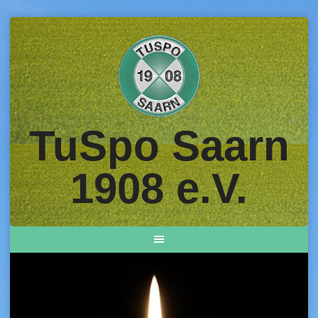
Skip
to
content
TuSpo Saarn
1908 e.V.