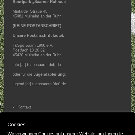
Sportpark „Saarner Ruhraue“
Mintarder Straße 45
45481 Mülheim an der Ruhr
(KEINE POSTANSCHRIFT)
Unsere Postanschrift lautet:
TuSpo Saarn 1908 e.V.
Postfach 10 20 62
45420 Mülheim an der Ruhr
info [at] tusposaarn [dot] de
oder für die
Jugendabteilung
:
jugend [at] tusposaarn [dot] de
Kontakt
Impressum / Datenschutz
Cookies
Home
Wir verwenden Cookies auf unserer Website, um Ihnen die