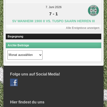
7. Juni 2026
7
-
1
SV WANHEIM 1900 II VS. TUSPO SAARN HERREN III
Alle Ereignisse anzeigen
Begegnung
Archiv Beiträge
Archiv
Beiträge
Folge uns auf Social Media!
Hier findest du uns