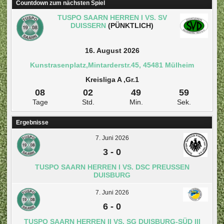
Countdown zum nächsten Spiel
TUSPO SAARN HERREN I VS. SV
DUISSERN
(PÜNKTLICH)
16. August 2026
Kunstrasenplatz,Mintarderstr.45, 45481 Mülheim
Kreisliga A ,Gr.1
08
02
49
58
Tage
Std.
Min.
Sek.
Ergebnisse
7. Juni 2026
3
-
0
TUSPO SAARN HERREN I VS. DSC PREUSSEN D
UISBURG
7. Juni 2026
6
-
0
TUSPO SAARN HERREN II VS. SG DUISBURG-SÜD III