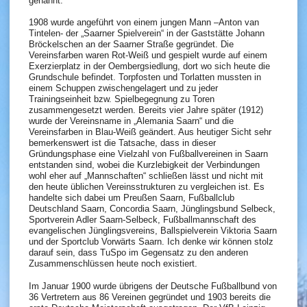
genannt.
1908 wurde angeführt von einem jungen Mann –Anton van
Tintelen- der „Saarner Spielverein“ in der Gaststätte Johann
Bröckelschen an der Saarner Straße gegründet. Die
Vereinsfarben waren Rot-Weiß und gespielt wurde auf einem
Exerzierplatz in der Oembergsiedlung, dort wo sich heute die
Grundschule befindet. Torpfosten und Torlatten mussten in
einem Schuppen zwischengelagert und zu jeder
Trainingseinheit bzw. Spielbegegnung zu Toren
zusammengesetzt werden. Bereits vier Jahre später (1912)
wurde der Vereinsname in „Alemania Saarn“ und die
Vereinsfarben in Blau-Weiß geändert. Aus heutiger Sicht sehr
bemerkenswert ist die Tatsache, dass in dieser
Gründungsphase eine Vielzahl von Fußballvereinen in Saarn
entstanden sind, wobei die Kurzlebigkeit der Verbindungen
wohl eher auf „Mannschaften“ schließen lässt und nicht mit
den heute üblichen Vereinsstrukturen zu vergleichen ist. Es
handelte sich dabei um Preußen Saarn, Fußballclub
Deutschland Saarn, Concordia Saarn, Jünglingsbund Selbeck,
Sportverein Adler Saarn-Selbeck, Fußballmannschaft des
evangelischen Jünglingsvereins, Ballspielverein Viktoria Saarn
und der Sportclub Vorwärts Saarn. Ich denke wir können stolz
darauf sein, dass TuSpo im Gegensatz zu den anderen
Zusammenschlüssen heute noch existiert.
Im Januar 1900 wurde übrigens der Deutsche Fußballbund von
36 Vertretern aus 86 Vereinen gegründet und 1903 bereits die