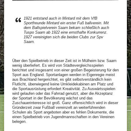
1921 entstand auch in Mintard mit dem VfB
Sportfreunde Mintard ein erster Fuß­ ballverein. Mit
dem Ballspielverein Saarn bekam schließlich auch
Tuspo Saarn ab 1922 eine ernsthafte Konkurrenz.
1927 vereinigten sich die beiden Clubs zur Spv
Saarn.
Über den Spielbetrieb in dieser Zeit ist in Mülheim bzw. Saarn
wenig überliefert. Es wird von Städtevergleichsspielen
berichtet und insgesamt von einer großen Begeisterung für den
Sport aus England. Sportanlagen werden in Eigenregie meist
aus Brachland hergerichtet, es gibt selbstverständlich kein
Flutlicht, überwiegend keine Umkleidekabinen am Platz und
die Sportausrüstung erfordert Kreativität. Zu Auswärtsspielen
wird gelaufen oder das Fahrrad genutzt, aber die Akzeptanz
der Sportart in der Bevölkerung wächst und das
Zuschauerinteresse ist groß. Ganz offensichtlich wird in dieser
Gründerzeit zwar Fußball vereinzelt an weiterführenden
Schulen als Sport angeboten aber es fehlen Dokumente, die
einen Spielbetrieb von Jugendmannschaften in den Vereinen
belegen.