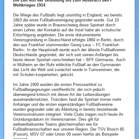
Die Zeit von der Gründung bis zum Ausbruch des I
Weltkrieges 1914
Die Wiege des Fußballs liegt unstrittig in England, wo bereits
1863 die erste Fußballvereinigung gegründet wurde. Gut 10
Jahre später wurde in Braunschweig diese Sportart durch
einen Lehrer, der Kontakte auf die Insel hatte als schulische
Ertüchtigung angeboten. Die erste dokumentierte
Vereinsgründung in Deutschland erfolgte 1884 in Berlin, durch
den aus Frankfurt stammenden Georg Leux – FC Frankfurt-
Berlin-. In der Hauptstadt wurde auch der älteste Fußballverein
Deutschlands gegründet, der sich seit seinen Anfängen bis
heute dieser Sportart verschrieben hat – BFF Germania-. Auch
in Mülheim an der Ruhr erblickte Fußball an den Gymnasien
das Licht der Welt und zunächst wurde in Turnvereinen, die
mit Schulen kooperierten, gekickt.
Im Jahre 1900 wurden die ersten Presseartikel zu
Fußballbegegnungen veröffentlicht, der sich jedoch
überwiegend kritisch mit dieser Art der Leibesübungen
auseinandersetzten. Trotzdem fand die Sportart immer mehr
Anhänger und die ersten eigenständigen Fußballvereine
wurden gegründet oder als Abteilung in bereits bestehende
Vereinsstrukturen integriert. Viele Clubs tragen noch heute ihr
Gründungsdatum im Vereinsnamen. Dies gilt für
weltweitbekannte Teams gleichermaßen wie für
Fußballmannschaften aus unserer Region. Der TSV Broich 85
(Fusion), MSV 07 oder Union 09 seien hierfür als Beispiele