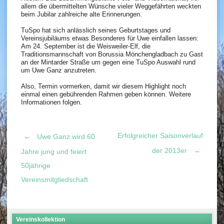
allem die übermittelten Wünsche vieler Weggefährten weckten
beim Jubilar zahlreiche alte Erinnerungen.
TuSpo hat sich anlässlich seines Geburtstages und
Vereinsjubiläums etwas Besonderes für Uwe einfallen lassen:
Am 24. September ist die Weisweiler-Elf, die
Traditionsmannschaft von Borussia Mönchengladbach zu Gast
an der Mintarder Straße um gegen eine TuSpo Auswahl rund
um Uwe Ganz anzutreten.
Also, Termin vormerken, damit wir diesem Highlight noch
einmal einen gebührenden Rahmen geben können. Weitere
Informationen folgen.
Erfolgreicher Saisonverlauf
←
Uwe Ganz wird 60
Post
der 2013er
→
Jahre jung und feiert
50jährige
navigation
Vereinsmitgliedschaft
Vereinskollektion