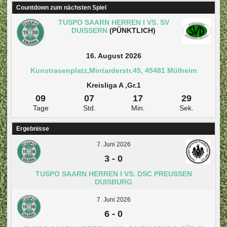
Countdown zum nächsten Spiel
TUSPO SAARN HERREN I VS. SV
DUISSERN
(PÜNKTLICH)
16. August 2026
Kunstrasenplatz,Mintarderstr.45, 45481 Mülheim
Kreisliga A ,Gr.1
09
07
17
29
Tage
Std.
Min.
Sek.
Ergebnisse
7. Juni 2026
3
-
0
TUSPO SAARN HERREN I VS. DSC PREUSSEN D
UISBURG
7. Juni 2026
6
-
0