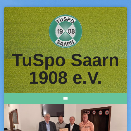
Skip
to
content
TuSpo Saarn
1908 e.V.