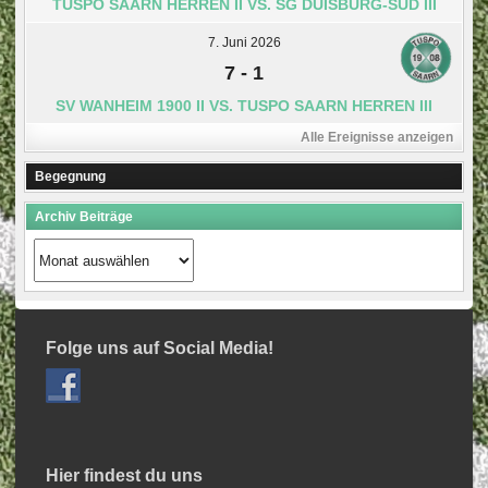
TUSPO SAARN HERREN II VS. SG DUISBURG-SÜD III
7. Juni 2026
7
-
1
SV WANHEIM 1900 II VS. TUSPO SAARN HERREN III
Alle Ereignisse anzeigen
Begegnung
Archiv Beiträge
Archiv
Beiträge
Folge uns auf Social Media!
Hier findest du uns