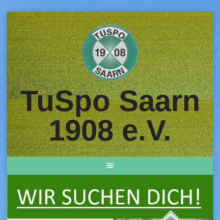
Skip
to
content
TuSpo Saarn
1908 e.V.