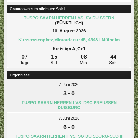
Countdown zum nächsten Spiel
TUSPO SAARN HERREN I VS. SV DUISSERN
(PÜNKTLICH)
16. August 2026
Kunstrasenplatz,Mintarderstr.45, 45481 Mülheim
Kreisliga A ,Gr.1
07
15
08
44
Tage
Std.
Min.
Sek.
Ergebnisse
7. Juni 2026
3
-
0
TUSPO SAARN HERREN I VS. DSC PREUSSEN D
UISBURG
7. Juni 2026
6
-
0
TUSPO SAARN HERREN II VS. SG DUISBURG-SÜD III