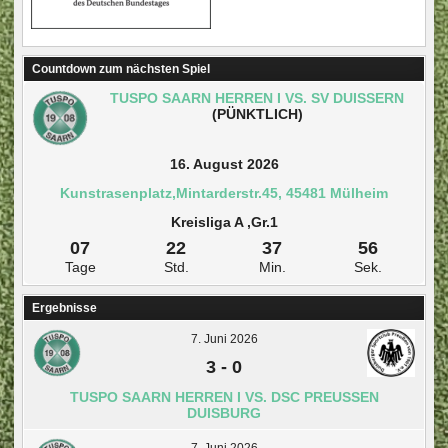
Countdown zum nächsten Spiel
TUSPO SAARN HERREN I VS. SV DUISSERN
(PÜNKTLICH)
16. August 2026
Kunstrasenplatz,Mintarderstr.45, 45481 Mülheim
Kreisliga A ,Gr.1
07
22
37
55
Tage
Std.
Min.
Sek.
Ergebnisse
7. Juni 2026
3
-
0
TUSPO SAARN HERREN I VS. DSC PREUSSEN D
UISBURG