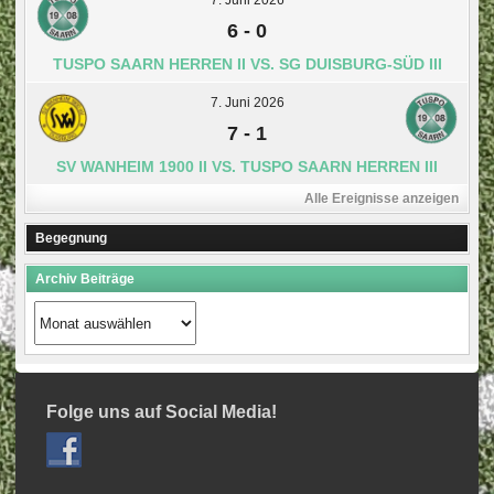
7. Juni 2026
6
-
0
TUSPO SAARN HERREN II VS. SG DUISBURG-SÜD III
7. Juni 2026
7
-
1
SV WANHEIM 1900 II VS. TUSPO SAARN HERREN III
Alle Ereignisse anzeigen
Begegnung
Archiv Beiträge
Archiv
Beiträge
Folge uns auf Social Media!