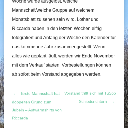
Woche wurde ausgelost, welche
Mannschaft/welche Gruppe auf welchem
Monatsblatt zu sehen sein wird. Lothar und
Riccarda haben in den letzten Wochen eifrig
fotografiert und Anfang der Woche den Kalender für
das kommende Jahr zusammengestellt. Wenn
alles wie geplant läuft, werden wir Ende November
mit dem Verkauf starten. Vorbestellungen können
ab sofort beim Vorstand abgegeben werden.
Vorstand trifft sich mit TuSpo
←
Erste Mannschaft hat
Post
Schiedsrichtern
→
doppelten Grund zum
Jubeln – Aufwärmshirts von
navigation
Riccarda