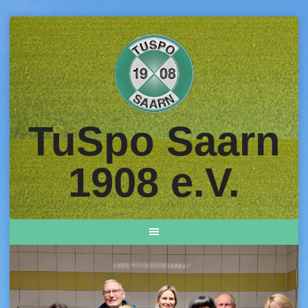
Skip
to
content
TuSpo Saarn
1908 e.V.