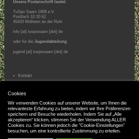
Unsere Postanschrift lautet:
TuSpo Saarn 1908 e.V.
Postfach 10 20 62
45420 Mülheim an der Ruhr
info [at] tusposaarn [dot] de
oder für die
Jugendabteilung
:
jugend [at] tusposaarn [dot] de
Kontakt
Impressum / Datenschutz
Cookies
Home
Wir verwenden Cookies auf unserer Website, um Ihnen die
relevanteste Erfahrung zu bieten, indem wir Ihre Präferenzen
@2023 Tuspo Saarn e.V.
speichern und Besuche wiederholen. Indem Sie auf „Alle
akzeptieren“ klicken, stimmen Sie der Verwendung ALLER
#
Cookies zu. Sie können jedoch die "Cookie-Einstellungen"
besuchen, um eine kontrollierte Zustimmung zu erteilen.