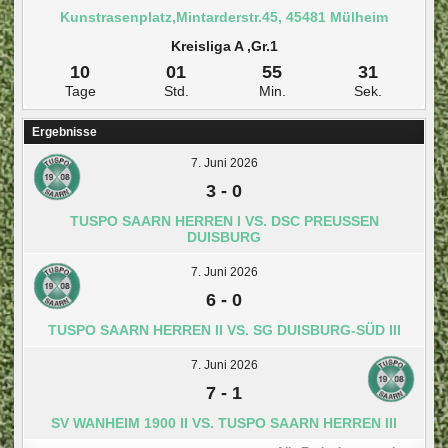
Kunstrasenplatz,Mintarderstr.45, 45481 Mülheim
Kreisliga A ,Gr.1
10
01
55
30
Tage
Std.
Min.
Sek.
Ergebnisse
7. Juni 2026
3
-
0
TUSPO SAARN HERREN I VS. DSC PREUSSEN D
UISBURG
7. Juni 2026
6
-
0
TUSPO SAARN HERREN II VS. SG DUISBURG-SÜD III
7. Juni 2026
7
-
1
SV WANHEIM 1900 II VS. TUSPO SAARN HERREN III