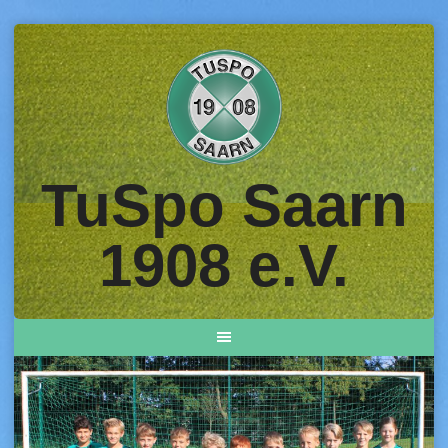
Skip
to
content
TuSpo Saarn
1908 e.V.