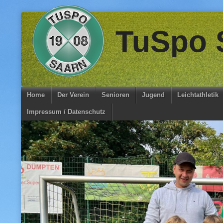
Skip
TuSpo S
to
content
Home
Der Verein
Senioren
Jugend
Leichtathletik
Impressum / Datenschutz