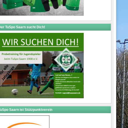
er TuSpo Saarn sucht Dich!
uSpo Saarn ist Stützpunktverein