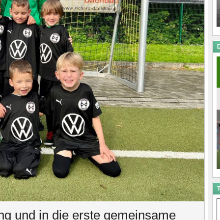
D
T
ing und in die erste gemeinsame