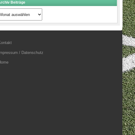
rchiv Beiträge
rchiv
eiträge
Kontakt
Impressum / Datenschutz
Home