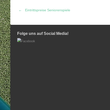
←
Eintrittspreise Seniorenspiele
Post
navigation
Folge uns auf Social Media!