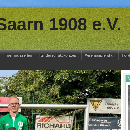
aarn 1908 e.V.
Trainingszeiten
Kinderschutzkonzept
Vereinsspielplan
Förd
V