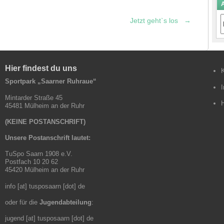
A
A
Jetzt geht`s los
→
B
Hier findest du uns
Sportpark „Saarner Ruhraue“
Mintarder Straße 45
45481 Mülheim an der Ruhr
(KEINE POSTANSCHRIFT)
Unsere Postanschrift lautet:
TuSpo Saarn 1908 e.V.
Postfach 10 20 62
45420 Mülheim an der Ruhr
info [at] tusposaarn [dot] de
oder für die
Jugendabteilung
:
jugend [at] tusposaarn [dot] de