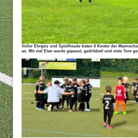
Voller Ehrgeiz und Spielfreude traten 8 Kinder der Mannsch
an. Mit viel Elan wurde gepasst, gedribbelt und viele Tore ge