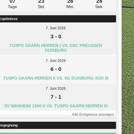
07
23
26
27
Tage
Std.
Min.
Sek.
Ergebnisse
7. Juni 2026
3
-
0
TUSPO SAARN HERREN I VS. DSC PREUSSEN D
UISBURG
7. Juni 2026
6
-
0
TUSPO SAARN HERREN II VS. SG DUISBURG-SÜD III
7. Juni 2026
7
-
1
SV WANHEIM 1900 II VS. TUSPO SAARN HERREN III
Alle Ereignisse anzeigen
Begegnung