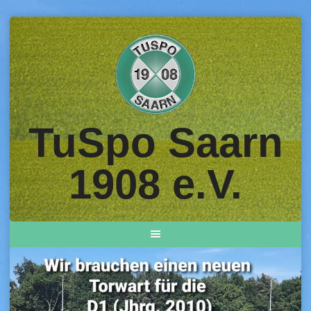
Skip
to
content
TuSpo Saarn
1908 e.V.