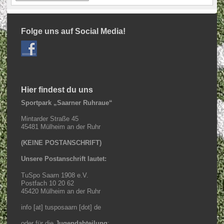
Folge uns auf Social Media!
Hier findest du uns
Sportpark „Saarner Ruhraue“
Mintarder Straße 45
45481 Mülheim an der Ruhr
(KEINE POSTANSCHRIFT)
Unsere Postanschrift lautet:
TuSpo Saarn 1908 e.V.
Postfach 10 20 62
45420 Mülheim an der Ruhr
info [at] tusposaarn [dot] de
oder für die
Jugendabteilung
: