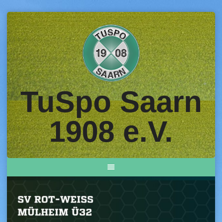
Skip
to
content
TuSpo Saarn
1908 e.V.