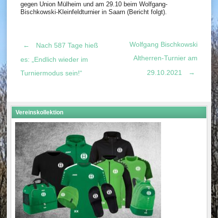
gegen Union Mülheim und am 29.10 beim Wolfgang-
Bischkowski-Kleinfeldturnier in Saarn (Bericht folgt).
Wolfgang Bischkowski
←
Nach 587 Tage hieß
Post
Altherren-Turnier am
es: „Endlich wieder im
29.10.2021
→
Turniermodus sein!“
navigation
Vereinskollektion