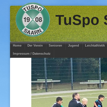
Skip
TuSpo S
to
content
Home
Der Verein
Senioren
Jugend
Leichtathletik
Impressum / Datenschutz