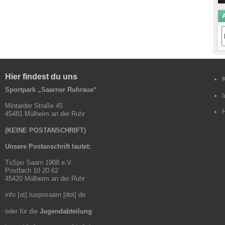
A
A
B
Hier findest du uns
Sportpark „Saarner Ruhraue“
Mintarder Straße 45
45481 Mülheim an der Ruhr
(KEINE POSTANSCHRIFT)
Unsere Postanschrift lautet:
TuSpo Saarn 1908 e.V.
Postfach 10 20 62
45420 Mülheim an der Ruhr
info [at] tusposaarn [dot] de
oder für die
Jugendabteilung
: