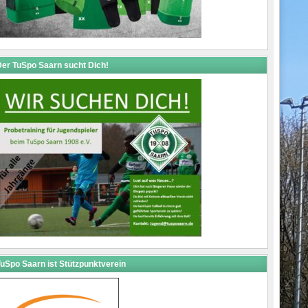
er TuSpo Saarn sucht Dich!
uSpo Saarn ist Stützpunktverein