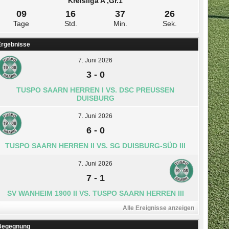
Kreisliga A ,Gr.1
09
16
37
26
Tage
Std.
Min.
Sek.
Ergebnisse
7. Juni 2026
3
-
0
TUSPO SAARN HERREN I VS. DSC PREUSSEN D
UISBURG
7. Juni 2026
6
-
0
TUSPO SAARN HERREN II VS. SG DUISBURG-SÜD III
7. Juni 2026
7
-
1
SV WANHEIM 1900 II VS. TUSPO SAARN HERREN III
Alle Ereignisse anzeigen
Begegnung