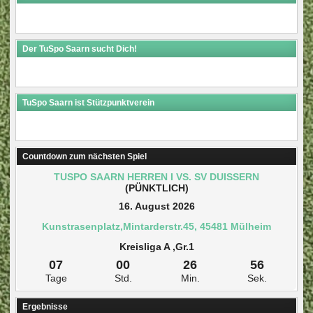
Der TuSpo Saarn sucht Dich!
TuSpo Saarn ist Stützpunktverein
Countdown zum nächsten Spiel
TUSPO SAARN HERREN I VS. SV DUISSERN
(PÜNKTLICH)
16. August 2026
Kunstrasenplatz,Mintarderstr.45, 45481 Mülheim
Kreisliga A ,Gr.1
07
00
26
55
Tage
Std.
Min.
Sek.
Ergebnisse