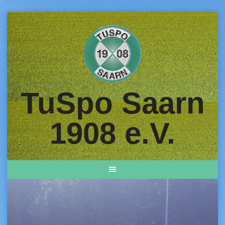
Skip
to
content
TuSpo Saarn
1908 e.V.