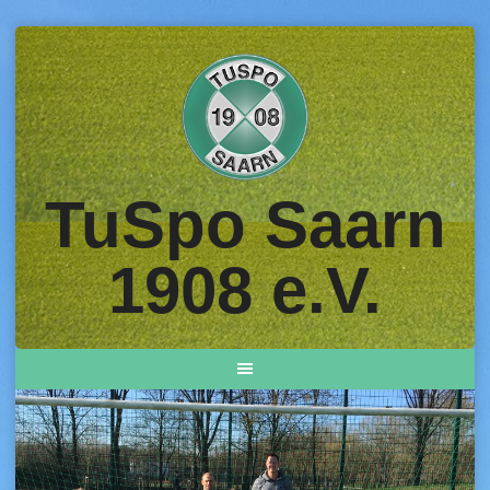
Skip
to
content
TuSpo Saarn
1908 e.V.