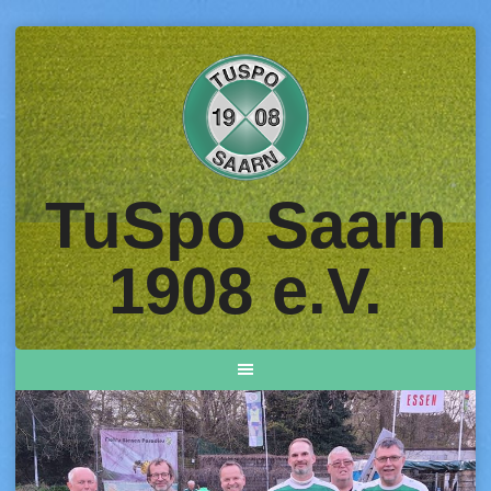
Skip
to
content
TuSpo Saarn
1908 e.V.