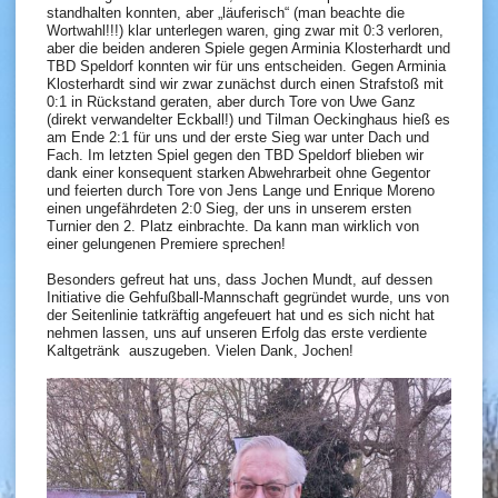
standhalten konnten, aber „läuferisch“ (man beachte die
Wortwahl!!!) klar unterlegen waren, ging zwar mit 0:3 verloren,
aber die beiden anderen Spiele gegen Arminia Klosterhardt und
TBD Speldorf konnten wir für uns entscheiden. Gegen Arminia
Klosterhardt sind wir zwar zunächst durch einen Strafstoß mit
0:1 in Rückstand geraten, aber durch Tore von Uwe Ganz
(direkt verwandelter Eckball!) und Tilman Oeckinghaus hieß es
am Ende 2:1 für uns und der erste Sieg war unter Dach und
Fach. Im letzten Spiel gegen den TBD Speldorf blieben wir
dank einer konsequent starken Abwehrarbeit ohne Gegentor
und feierten durch Tore von Jens Lange und Enrique Moreno
einen ungefährdeten 2:0 Sieg, der uns in unserem ersten
Turnier den 2. Platz einbrachte. Da kann man wirklich von
einer gelungenen Premiere sprechen!
Besonders gefreut hat uns, dass Jochen Mundt, auf dessen
Initiative die Gehfußball-Mannschaft gegründet wurde, uns von
der Seitenlinie tatkräftig angefeuert hat und es sich nicht hat
nehmen lassen, uns auf unseren Erfolg das erste verdiente
Kaltgetränk auszugeben. Vielen Dank, Jochen!