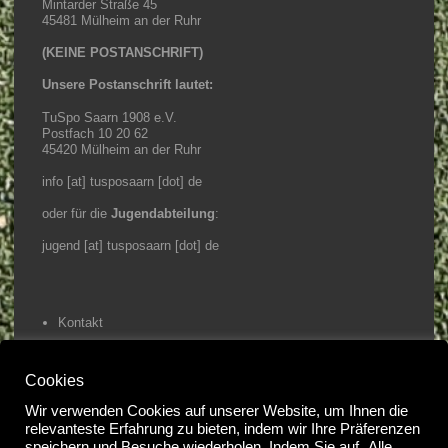
Mintarder Straße 45
45481 Mülheim an der Ruhr
(KEINE POSTANSCHRIFT)
Unsere Postanschrift lautet:
TuSpo Saarn 1908 e.V.
Postfach 10 20 62
45420 Mülheim an der Ruhr
info [at] tusposaarn [dot] de
oder für die
Jugendabteilung
:
jugend [at] tusposaarn [dot] de
Kontakt
Impressum / Datenschutz
Cookies
Home
Wir verwenden Cookies auf unserer Website, um Ihnen die
relevanteste Erfahrung zu bieten, indem wir Ihre Präferenzen
speichern und Besuche wiederholen. Indem Sie auf „Alle
@2023 Tuspo Saarn e.V.