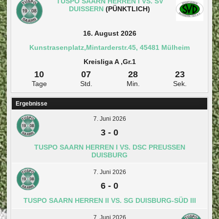
TUSPO SAARN HERREN I VS. SV
DUISSERN
(PÜNKTLICH)
16. August 2026
Kunstrasenplatz,Mintarderstr.45, 45481 Mülheim
Kreisliga A ,Gr.1
10
07
28
22
Tage
Std.
Min.
Sek.
Ergebnisse
7. Juni 2026
3
-
0
TUSPO SAARN HERREN I VS. DSC PREUSSEN D
UISBURG
7. Juni 2026
6
-
0
TUSPO SAARN HERREN II VS. SG DUISBURG-SÜD III
7. Juni 2026