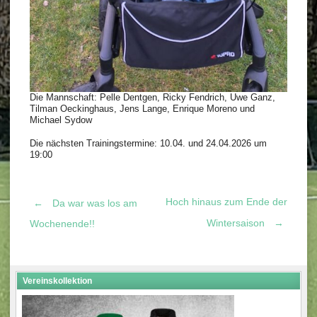
Die Mannschaft: Pelle Dentgen, Ricky Fendrich, Uwe Ganz,
Tilman Oeckinghaus, Jens Lange, Enrique Moreno und
Michael Sydow
Die nächsten Trainingstermine: 10.04. und 24.04.2026 um
19:00
Hoch hinaus zum Ende der
←
Da war was los am
Post
Wintersaison
→
Wochenende!!
navigation
Vereinskollektion