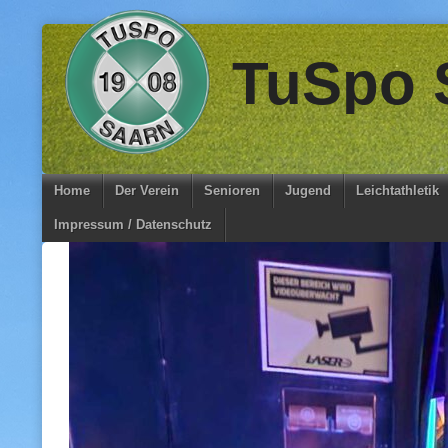
Skip
TuSpo S
to
content
Home
Der Verein
Senioren
Jugend
Leichtathletik
Impressum / Datenschutz