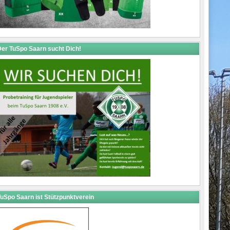
er TuSpo Saarn sucht Dich!
uSpo Saarn ist Stützpunktverein