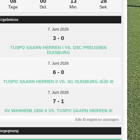
08
00
13
27
Tage
Std.
Min.
Sek.
Ergebnisse
7. Juni 2026
3
-
0
TUSPO SAARN HERREN I VS. DSC PREUSSEN D
UISBURG
7. Juni 2026
6
-
0
TUSPO SAARN HERREN II VS. SG DUISBURG-SÜD III
7. Juni 2026
7
-
1
SV WANHEIM 1900 II VS. TUSPO SAARN HERREN III
Alle Ereignisse anzeigen
Begegnung