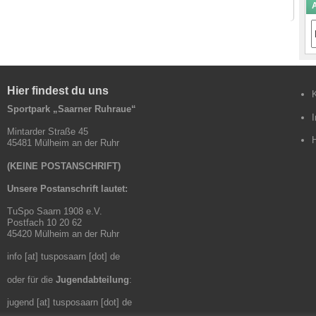
A
A
B
Hier findest du uns
Sportpark „Saarner Ruhraue“
Mintarder Straße 45
45481 Mülheim an der Ruhr
(KEINE POSTANSCHRIFT)
Unsere Postanschrift lautet:
TuSpo Saarn 1908 e.V.
Postfach 10 20 62
45420 Mülheim an der Ruhr
info [at] tusposaarn [dot] de
oder für die
Jugendabteilung
:
jugend [at] tusposaarn [dot] de