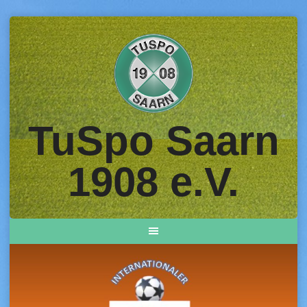
Skip
to
content
TuSpo Saarn
1908 e.V.