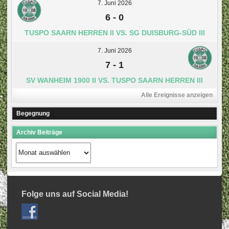
7. Juni 2026
6
-
0
TUSPO SAARN HERREN II VS. SG DUISBURG-SÜD III
7. Juni 2026
7
-
1
SV WANHEIM 1900 II VS. TUSPO SAARN HERREN III
Alle Ereignisse anzeigen
Begegnung
Archiv Beiträge
Archiv
Beiträge
Folge uns auf Social Media!