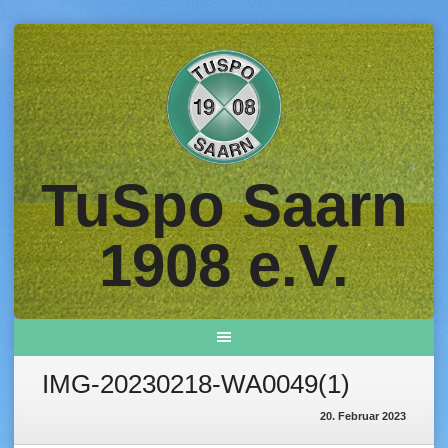
Skip
to
content
TuSpo Saarn
1908 e.V.
IMG-20230218-WA0049(1)
20. Februar 2023