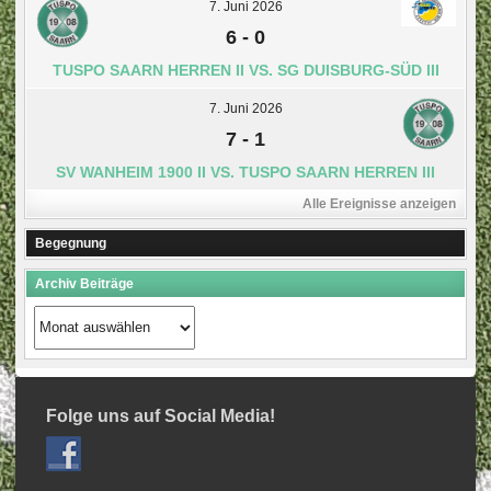
7. Juni 2026
6
-
0
TUSPO SAARN HERREN II VS. SG DUISBURG-SÜD III
7. Juni 2026
7
-
1
SV WANHEIM 1900 II VS. TUSPO SAARN HERREN III
Alle Ereignisse anzeigen
Begegnung
Archiv Beiträge
Archiv
Beiträge
Folge uns auf Social Media!