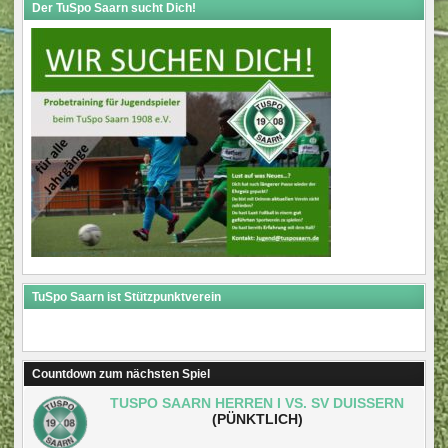
Der TuSpo Saarn sucht Dich!
TuSpo Saarn ist Stützpunktverein
Countdown zum nächsten Spiel
TUSPO SAARN HERREN I VS. SV DUISSERN
(PÜNKTLICH)