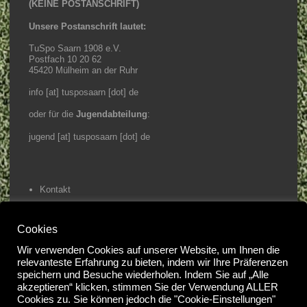
(KEINE POSTANSCHRIFT)
Unsere Postanschrift lautet:
TuSpo Saarn 1908 e.V.
Postfach 10 20 62
45420 Mülheim an der Ruhr
info [at] tusposaarn [dot] de
oder für die
Jugendabteilung
:
jugend [at] tusposaarn [dot] de
Kontakt
Impressum / Datenschutz
Cookies
Home
Wir verwenden Cookies auf unserer Website, um Ihnen die
relevanteste Erfahrung zu bieten, indem wir Ihre Präferenzen
@2023 Tuspo Saarn e.V.
speichern und Besuche wiederholen. Indem Sie auf „Alle
akzeptieren“ klicken, stimmen Sie der Verwendung ALLER
#
Cookies zu. Sie können jedoch die "Cookie-Einstellungen"