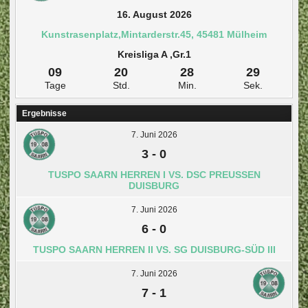
16. August 2026
Kunstrasenplatz,Mintarderstr.45, 45481 Mülheim
Kreisliga A ,Gr.1
09
20
28
29
Tage
Std.
Min.
Sek.
Ergebnisse
7. Juni 2026
3
-
0
TUSPO SAARN HERREN I VS. DSC PREUSSEN D
UISBURG
7. Juni 2026
6
-
0
TUSPO SAARN HERREN II VS. SG DUISBURG-SÜD III
7. Juni 2026
7
-
1