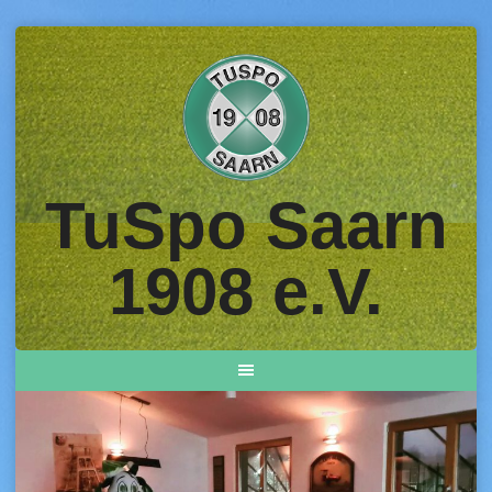
Skip
to
content
TuSpo Saarn
1908 e.V.