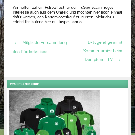
Wir hoffen auf ein Fußballfest für den TuSpo Saarn, reges
Interesse auch aus dem Umfeld und möchten hier noch einmal
dafür werben, den Kartenvorverkauf zu nutzen. Mehr dazu
erfahrt Ihr laufend hier auf tusposaarn.de.
D-Jugend gewinnt
←
Mitgliederversammlung
Post
Sommerturnier beim
des Förderkreises
Dümptener TV
→
navigation
Vereinskollektion