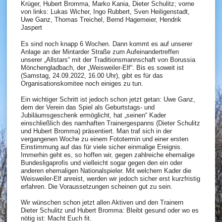
Krüger, Hubert Bromma, Marko Kania, Dieter Schulitz; vorne
von links: Lukas Wicher, Ingo Rubbert, Sven Heiligenstadt,
Uwe Ganz, Thomas Treichel, Bernd Hagemeier, Hendrik
Jaspert
Es sind noch knapp 6 Wochen. Dann kommt es auf unserer
Anlage an der Mintarder Straße zum Aufeinandertreffen
unserer „Allstars“ mit der Traditionsmannschaft von Borussia
Mönchengladbach, der „Weisweiler-Elf“. Bis es soweit ist
(Samstag, 24.09.2022, 16.00 Uhr), gibt es für das
Organisationskomitee noch einiges zu tun.
Ein wichtiger Schritt ist jedoch schon jetzt getan: Uwe Ganz,
dem der Verein das Spiel als Geburtstags- und
Jubiläumsgeschenk ermöglicht, hat „seinen“ Kader
einschließlich des namhaften Trainergespanns (Dieter Schulitz
und Hubert Bromma) präsentiert. Man traf sich in der
vergangenen Woche zu einem Fototermin und einer ersten
Einstimmung auf das für viele sicher einmalige Ereignis.
Immerhin geht es, so hoffen wir, gegen zahlreiche ehemalige
Bundesligaprofis und vielleicht sogar gegen den ein oder
anderen ehemaligen Nationalspieler. Mit welchem Kader die
Weisweiler-Elf anreist, werden wir jedoch sicher erst kurzfristig
erfahren. Die Voraussetzungen scheinen gut zu sein.
Wir wünschen schon jetzt allen Aktiven und den Trainern
Dieter Schulitz und Hubert Bromma: Bleibt gesund oder wo es
nötig ist: Macht Euch fit.