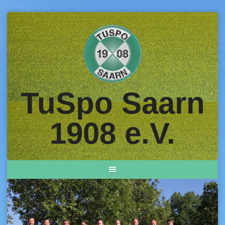
Skip
to
content
TuSpo Saarn
1908 e.V.