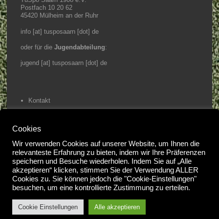
Postfach 10 20 62
45420 Mülheim an der Ruhr
info [at] tusposaarn [dot] de
oder für die
Jugendabteilung
:
jugend [at] tusposaarn [dot] de
Kontakt
Impressum / Datenschutz
Cookies
Home
Wir verwenden Cookies auf unserer Website, um Ihnen die
relevanteste Erfahrung zu bieten, indem wir Ihre Präferenzen
speichern und Besuche wiederholen. Indem Sie auf „Alle
@2023 Tuspo Saarn e.V.
akzeptieren“ klicken, stimmen Sie der Verwendung ALLER
#
Cookies zu. Sie können jedoch die "Cookie-Einstellungen"
besuchen, um eine kontrollierte Zustimmung zu erteilen.
Cookie Einstellungen
Alle akzeptieren