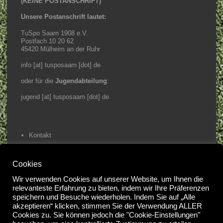
(KEINE POSTANSCHRIFT)
Unsere Postanschrift lautet:
TuSpo Saarn 1908 e.V.
Postfach 10 20 62
45420 Mülheim an der Ruhr
info [at] tusposaarn [dot] de
oder für die
Jugendabteilung
:
jugend [at] tusposaarn [dot] de
Kontakt
Impressum / Datenschutz
Cookies
Home
Wir verwenden Cookies auf unserer Website, um Ihnen die
relevanteste Erfahrung zu bieten, indem wir Ihre Präferenzen
speichern und Besuche wiederholen. Indem Sie auf „Alle
@2023 Tuspo Saarn e.V.
akzeptieren“ klicken, stimmen Sie der Verwendung ALLER
#
Cookies zu. Sie können jedoch die "Cookie-Einstellungen"