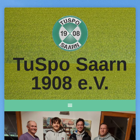
Skip
to
content
TuSpo Saarn
1908 e.V.