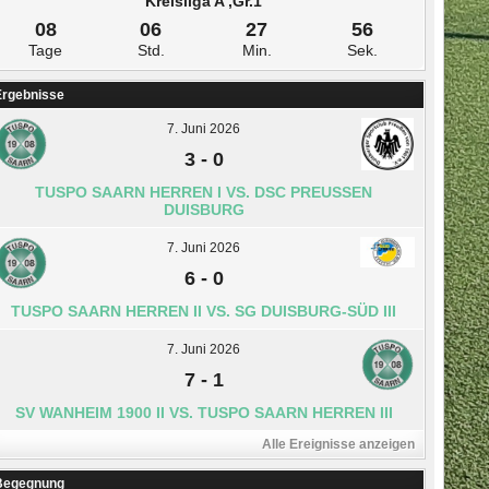
Kreisliga A ,Gr.1
08
06
27
55
Tage
Std.
Min.
Sek.
Ergebnisse
7. Juni 2026
3
-
0
TUSPO SAARN HERREN I VS. DSC PREUSSEN D
UISBURG
7. Juni 2026
6
-
0
TUSPO SAARN HERREN II VS. SG DUISBURG-SÜD III
7. Juni 2026
7
-
1
SV WANHEIM 1900 II VS. TUSPO SAARN HERREN III
Alle Ereignisse anzeigen
Begegnung