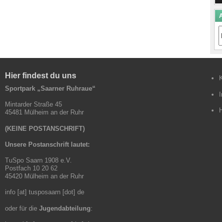
A
A
B
Hier findest du uns
Sportpark „Saarner Ruhraue“
Mintarder Straße 45
45481 Mülheim an der Ruhr
(KEINE POSTANSCHRIFT)
Unsere Postanschrift lautet:
TuSpo Saarn 1908 e.V.
Postfach 10 20 62
45420 Mülheim an der Ruhr
info [at] tusposaarn [dot] de
oder für die
Jugendabteilung
: