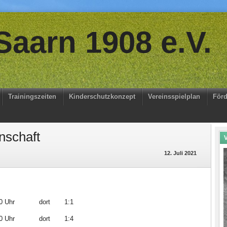
aarn 1908 e.V.
Trainingszeiten
Kinderschutzkonzept
Vereinsspielplan
Förd
nschaft
V
12. Juli 2021
Uhr dort 1:1
 Uhr dort 1:4