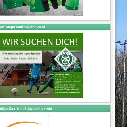
er TuSpo Saarn sucht Dich!
uSpo Saarn ist Stützpunktverein