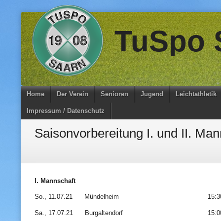
Skip
TuSpo S
to
content
Home
Der Verein
Senioren
Jugend
Leichtathletik
Impressum / Datenschutz
Saisonvorbereitung I. und II. Man
I. Mannschaft
So., 11.07.21 Mündelheim 15:30 
Sa., 17.07.21 Burgaltendorf 15:00