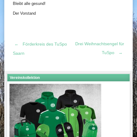
Bleibt alle gesund!
Der Vorstand
Drei Weihnachtsengel für
←
Förderkreis des TuSpo
Post
TuSpo
→
Saarn
navigation
Vereinskollektion