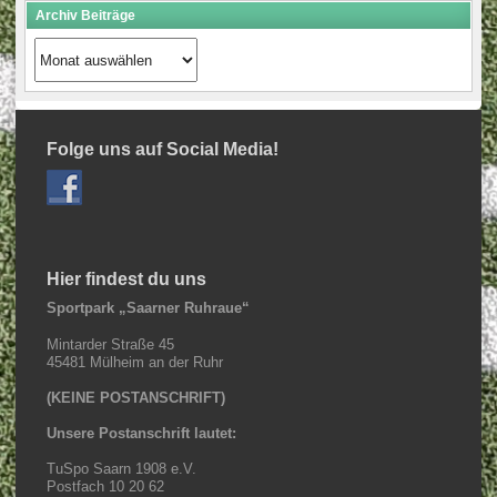
Archiv Beiträge
Archiv
Beiträge
Folge uns auf Social Media!
Hier findest du uns
Sportpark „Saarner Ruhraue“
Mintarder Straße 45
45481 Mülheim an der Ruhr
(KEINE POSTANSCHRIFT)
Unsere Postanschrift lautet:
TuSpo Saarn 1908 e.V.
Postfach 10 20 62