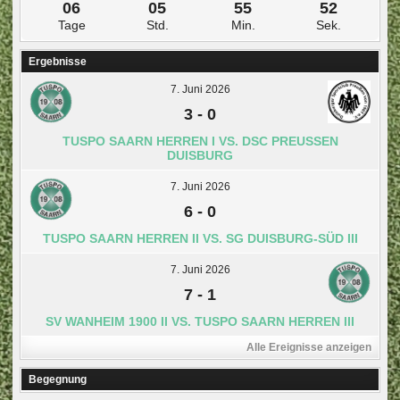
06
05
55
52
Tage
Std.
Min.
Sek.
Ergebnisse
7. Juni 2026
3
-
0
TUSPO SAARN HERREN I VS. DSC PREUSSEN D
UISBURG
7. Juni 2026
6
-
0
TUSPO SAARN HERREN II VS. SG DUISBURG-SÜD III
7. Juni 2026
7
-
1
SV WANHEIM 1900 II VS. TUSPO SAARN HERREN III
Alle Ereignisse anzeigen
Begegnung