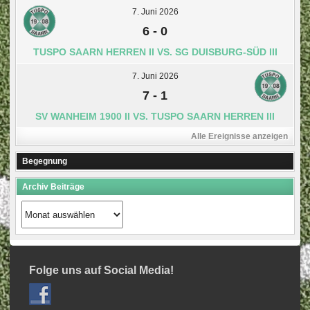
7. Juni 2026
6
-
0
TUSPO SAARN HERREN II VS. SG DUISBURG-SÜD III
7. Juni 2026
7
-
1
SV WANHEIM 1900 II VS. TUSPO SAARN HERREN III
Alle Ereignisse anzeigen
Begegnung
Archiv Beiträge
Archiv
Beiträge
Folge uns auf Social Media!