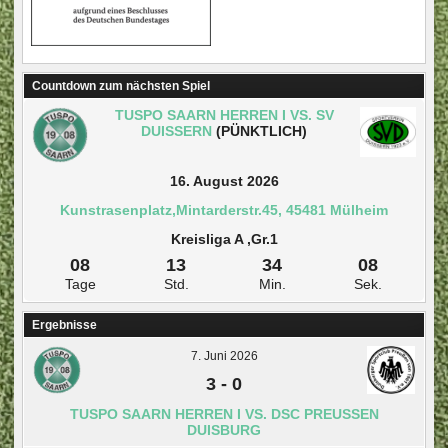
Countdown zum nächsten Spiel
TUSPO SAARN HERREN I VS. SV
DUISSERN
(PÜNKTLICH)
16. August 2026
Kunstrasenplatz,Mintarderstr.45, 45481 Mülheim
Kreisliga A ,Gr.1
08
13
34
07
Tage
Std.
Min.
Sek.
Ergebnisse
7. Juni 2026
3
-
0
TUSPO SAARN HERREN I VS. DSC PREUSSEN D
UISBURG