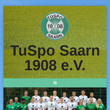
Skip
to
content
TuSpo Saarn
1908 e.V.