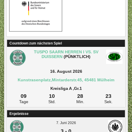
Countdown zum nächsten Spiel
TUSPO SAARN HERREN I VS. SV
DUISSERN
(PÜNKTLICH)
16. August 2026
Kunstrasenplatz,Mintarderstr.45, 45481 Mülheim
Kreisliga A ,Gr.1
09
10
28
22
Tage
Std.
Min.
Sek.
Ergebnisse
7. Juni 2026
3
-
0