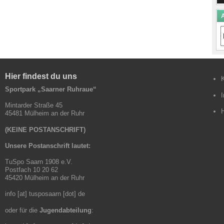
A
A
B
Hier findest du uns
Sportpark „Saarner Ruhraue“
Mintarder Straße 45
45481 Mülheim an der Ruhr
(KEINE POSTANSCHRIFT)
Unsere Postanschrift lautet:
TuSpo Saarn 1908 e.V.
Postfach 10 20 62
45420 Mülheim an der Ruhr
info [at] tusposaarn [dot] de
oder für die
Jugendabteilung
: