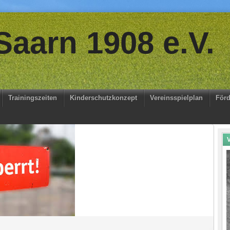
aarn 1908 e.V.
Trainingszeiten
Kinderschutzkonzept
Vereinsspielplan
Förd
V