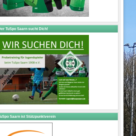
er TuSpo Saarn sucht Dich!
uSpo Saarn ist Stützpunktverein