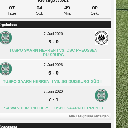
Kreisliga A ,Gr.1
07
04
49
00
Tage
Std.
Min.
Sek.
Ergebnisse
7. Juni 2026
3
-
0
TUSPO SAARN HERREN I VS. DSC PREUSSEN D
UISBURG
7. Juni 2026
6
-
0
TUSPO SAARN HERREN II VS. SG DUISBURG-SÜD III
7. Juni 2026
7
-
1
SV WANHEIM 1900 II VS. TUSPO SAARN HERREN III
Alle Ereignisse anzeigen
Begegnung