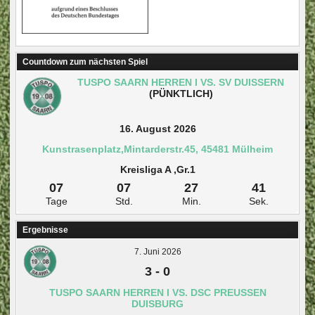
Countdown zum nächsten Spiel
TUSPO SAARN HERREN I VS. SV DUISSERN
(PÜNKTLICH)
16. August 2026
Kunstrasenplatz,Mintarderstr.45, 45481 Mülheim
Kreisliga A ,Gr.1
07
07
27
40
Tage
Std.
Min.
Sek.
Ergebnisse
7. Juni 2026
3
-
0
TUSPO SAARN HERREN I VS. DSC PREUSSEN D
UISBURG