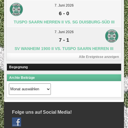
7. Juni 2026
6
-
0
TUSPO SAARN HERREN II VS. SG DUISBURG-SÜD III
7. Juni 2026
7
-
1
SV WANHEIM 1900 II VS. TUSPO SAARN HERREN III
Alle Ereignisse anzeigen
Begegnung
Archiv Beiträge
Archiv
Beiträge
Folge uns auf Social Media!