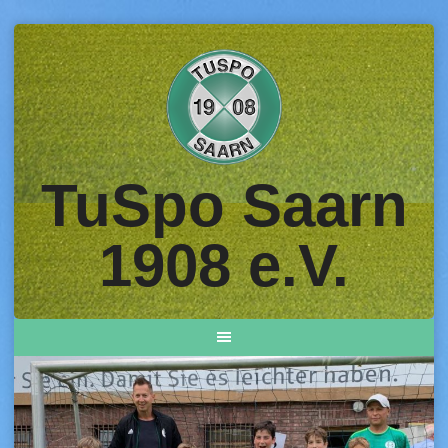
Skip
to
content
TuSpo Saarn
1908 e.V.