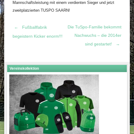
Mannschaftsleistung mit einem verdienten Sieger und jetzt
zweitplatzierten TUSPO SAARN!
Die TuSpo-Familie bekommt
←
Fußballfabrik
Post
Nachwuchs – die 2014er
begeistern Kicker enorm!!!
sind gestartet!
→
navigation
Vereinskollektion