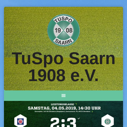
Skip
to
content
TuSpo Saarn
1908 e.V.