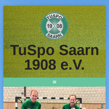
Skip
to
content
TuSpo Saarn
1908 e.V.