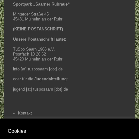
Sportpark „Saarner Ruhraue“
Mintarder Straße 45
45481 Mülheim an der Ruhr
(KEINE POSTANSCHRIFT)
Unsere Postanschrift lautet:
TuSpo Saarn 1908 e.V.
Postfach 10 20 62
45420 Mülheim an der Ruhr
info [at] tusposaarn [dot] de
oder für die
Jugendabteilung
:
jugend [at] tusposaarn [dot] de
Kontakt
Impressum / Datenschutz
Cookies
Home