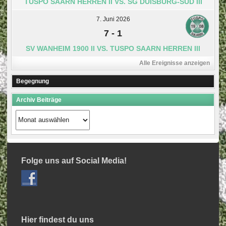
TUSPO SAARN HERREN II VS. SG DUISBURG-SÜD III
7. Juni 2026
7
-
1
SV WANHEIM 1900 II VS. TUSPO SAARN HERREN III
Alle Ereignisse anzeigen
Begegnung
Archiv Beiträge
Archiv
Beiträge
Folge uns auf Social Media!
Hier findest du uns