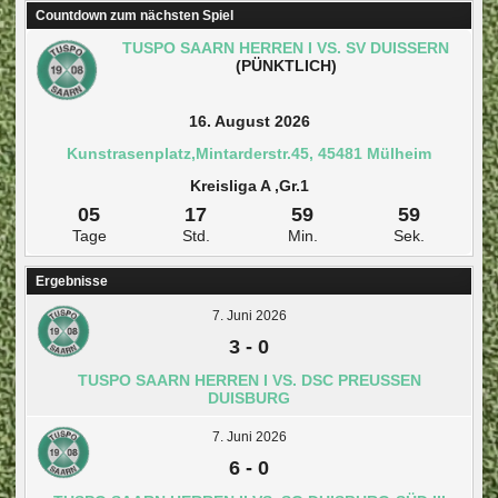
Countdown zum nächsten Spiel
TUSPO SAARN HERREN I VS. SV DUISSERN
(PÜNKTLICH)
16. August 2026
Kunstrasenplatz,Mintarderstr.45, 45481 Mülheim
Kreisliga A ,Gr.1
05
17
59
58
Tage
Std.
Min.
Sek.
Ergebnisse
7. Juni 2026
3
-
0
TUSPO SAARN HERREN I VS. DSC PREUSSEN D
UISBURG
7. Juni 2026
6
-
0