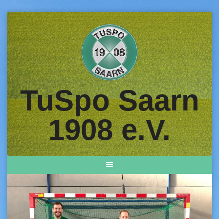
Skip
to
content
TuSpo Saarn
1908 e.V.