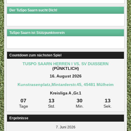
Der TuSpo Saarn sucht Dich!
TuSpo Saarn ist Stützpunktverein
Countdown zum nächsten Spiel
TUSPO SAARN HERREN I VS. SV DUISSERN
(PÜNKTLICH)
16. August 2026
Kunstrasenplatz,Mintarderstr.45, 45481 Mülheim
Kreisliga A ,Gr.1
07
13
30
12
Tage
Std.
Min.
Sek.
Ergebnisse
7. Juni 2026