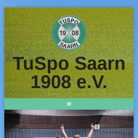
Skip
to
content
TuSpo Saarn
1908 e.V.