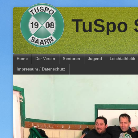
Skip
TuSpo S
to
content
Home
Der Verein
Senioren
Jugend
Leichtathletik
Impressum / Datenschutz