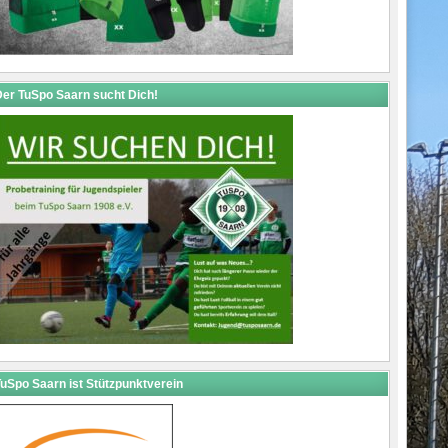
er TuSpo Saarn sucht Dich!
uSpo Saarn ist Stützpunktverein