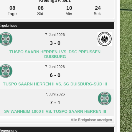
Kreisliga A ,Gr.1
08
08
10
23
Tage
Std.
Min.
Sek.
Ergebnisse
7. Juni 2026
3
-
0
TUSPO SAARN HERREN I VS. DSC PREUSSEN D
UISBURG
7. Juni 2026
6
-
0
TUSPO SAARN HERREN II VS. SG DUISBURG-SÜD III
7. Juni 2026
7
-
1
SV WANHEIM 1900 II VS. TUSPO SAARN HERREN III
Alle Ereignisse anzeigen
Begegnung