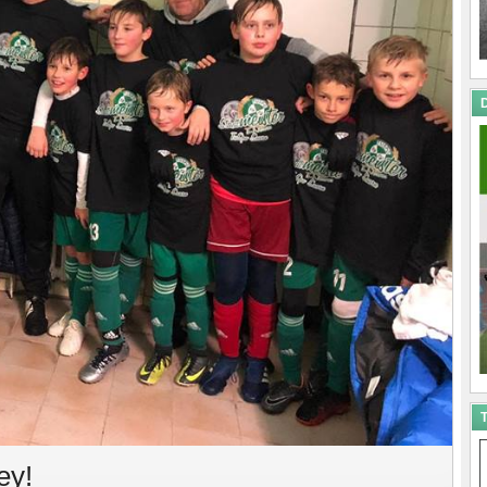
D
T
ey!