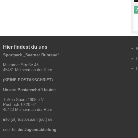
A
A
B
Hier findest du uns
Sportpark „Saarner Ruhraue“
Mintarder Straße 45
45481 Mülheim an der Ruhr
(KEINE POSTANSCHRIFT)
Unsere Postanschrift lautet:
TuSpo Saarn 1908 e.V.
Postfach 10 20 62
45420 Mülheim an der Ruhr
info [at] tusposaarn [dot] de
oder für die
Jugendabteilung
: