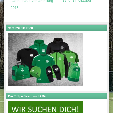
13. u. 14. Oktober!!!
→
Jahreshauptversammlung
2018
navigation
Vereinskollektion
Der TuSpo Saarn sucht Dich!