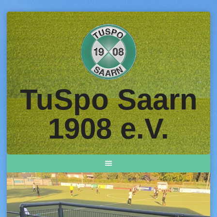
Skip
to
content
TuSpo Saarn
1908 e.V.