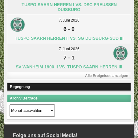
TUSPO SAARN HERREN I VS. DSC PREUSSEN D
UISBURG
7. Juni 2026
6
-
0
TUSPO SAARN HERREN II VS. SG DUISBURG-SÜD III
7. Juni 2026
7
-
1
SV WANHEIM 1900 II VS. TUSPO SAARN HERREN III
Alle Ereignisse anzeigen
Begegnung
Archiv Beiträge
Archiv
Beiträge
Folge uns auf Social Media!