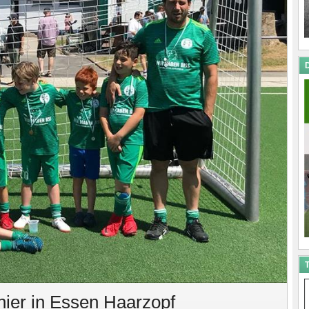
D
T
ier in Essen Haarzopf