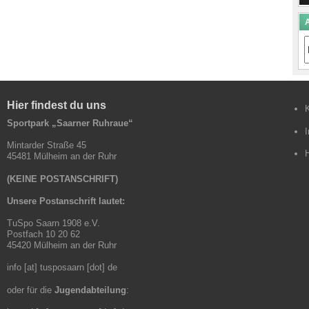
A
A
B
Hier findest du uns
Sportpark „Saarner Ruhraue“
Mintarder Straße 45
45481 Mülheim an der Ruhr
(KEINE POSTANSCHRIFT)
Unsere Postanschrift lautet:
TuSpo Saarn 1908 e.V.
Postfach 10 20 62
45420 Mülheim an der Ruhr
info [at] tusposaarn [dot] de
oder für die
Jugendabteilung
: