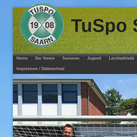
Skip
TuSpo S
to
content
Home
Der Verein
Senioren
Jugend
Leichtathletik
Impressum / Datenschutz