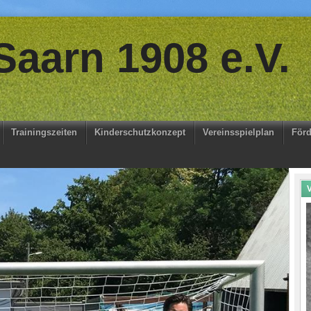
aarn 1908 e.V.
Trainingszeiten
Kinderschutzkonzept
Vereinsspielplan
Förd
V