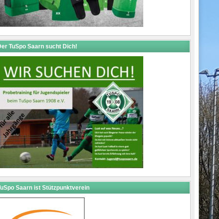
er TuSpo Saarn sucht Dich!
uSpo Saarn ist Stützpunktverein