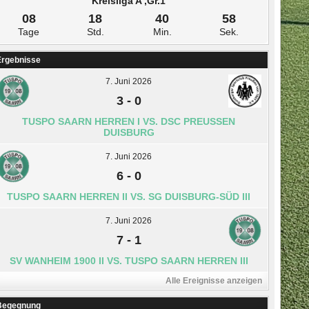
Kreisliga A ,Gr.1
08
18
40
58
Tage
Std.
Min.
Sek.
Ergebnisse
7. Juni 2026
3
-
0
TUSPO SAARN HERREN I VS. DSC PREUSSEN D
UISBURG
7. Juni 2026
6
-
0
TUSPO SAARN HERREN II VS. SG DUISBURG-SÜD III
7. Juni 2026
7
-
1
SV WANHEIM 1900 II VS. TUSPO SAARN HERREN III
Alle Ereignisse anzeigen
Begegnung