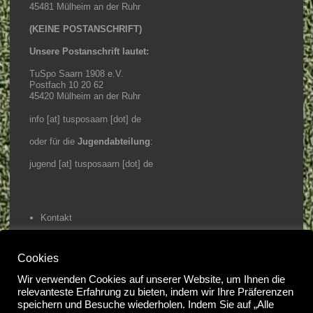
45481 Mülheim an der Ruhr
(KEINE POSTANSCHRIFT)
Unsere Postanschrift lautet:
TuSpo Saarn 1908 e.V.
Postfach 10 20 62
45420 Mülheim an der Ruhr
info [at] tusposaarn [dot] de
oder für die
Jugendabteilung
:
jugend [at] tusposaarn [dot] de
Kontakt
Impressum / Datenschutz
Cookies
Home
Wir verwenden Cookies auf unserer Website, um Ihnen die
relevanteste Erfahrung zu bieten, indem wir Ihre Präferenzen
@2023 Tuspo Saarn e.V.
speichern und Besuche wiederholen. Indem Sie auf „Alle