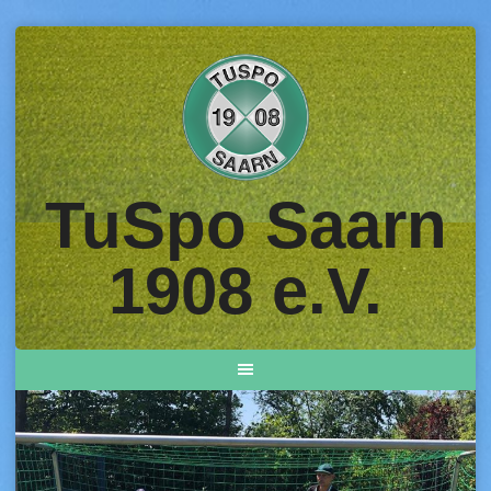
Skip
to
content
TuSpo Saarn
1908 e.V.