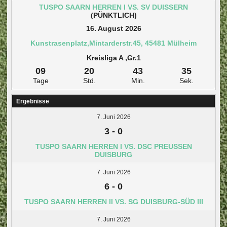
TUSPO SAARN HERREN I VS. SV DUISSERN
(PÜNKTLICH)
16. August 2026
Kunstrasenplatz,Mintarderstr.45, 45481 Mülheim
Kreisliga A ,Gr.1
09
20
43
34
Tage
Std.
Min.
Sek.
Ergebnisse
7. Juni 2026
3
-
0
TUSPO SAARN HERREN I VS. DSC PREUSSEN D
UISBURG
7. Juni 2026
6
-
0
TUSPO SAARN HERREN II VS. SG DUISBURG-SÜD III
7. Juni 2026