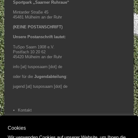
Sportpark „Saarner Ruhraue“
Mintarder Straße 45
45481 Mülheim an der Ruhr
(KEINE POSTANSCHRIFT)
Unsere Postanschrift lautet:
TuSpo Saarn 1908 e.V.
Postfach 10 20 62
45420 Mülheim an der Ruhr
info [at] tusposaarn [dot] de
oder für die
Jugendabteilung
:
jugend [at] tusposaarn [dot] de
Kontakt
Impressum / Datenschutz
Cookies
Home
Wir verwenden Cookies auf unserer Website, um Ihnen die