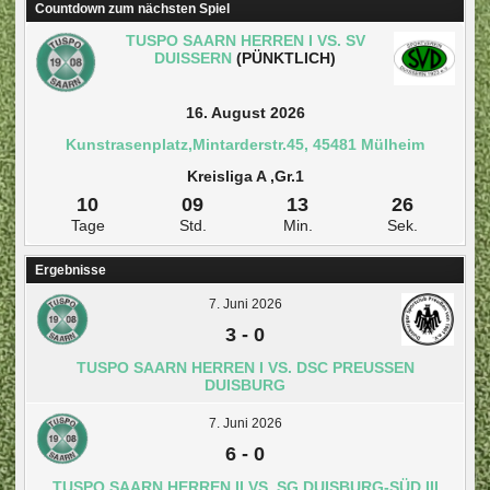
Countdown zum nächsten Spiel
TUSPO SAARN HERREN I VS. SV
DUISSERN
(PÜNKTLICH)
16. August 2026
Kunstrasenplatz,Mintarderstr.45, 45481 Mülheim
Kreisliga A ,Gr.1
10
09
13
26
Tage
Std.
Min.
Sek.
Ergebnisse
7. Juni 2026
3
-
0
TUSPO SAARN HERREN I VS. DSC PREUSSEN D
UISBURG
7. Juni 2026
6
-
0
TUSPO SAARN HERREN II VS. SG DUISBURG-SÜD III