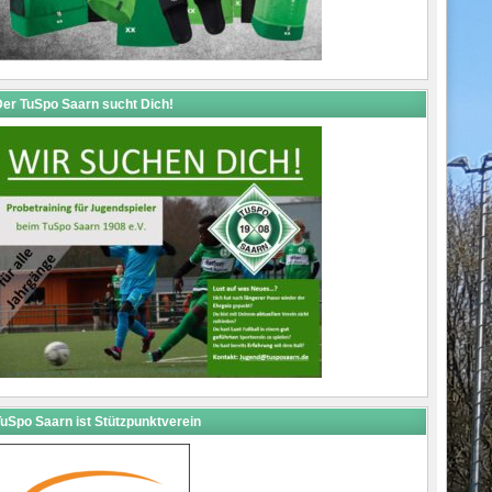
er TuSpo Saarn sucht Dich!
uSpo Saarn ist Stützpunktverein