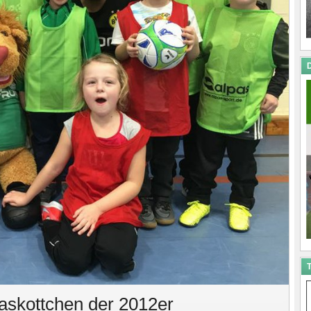
D
T
Maskottchen der 2012er