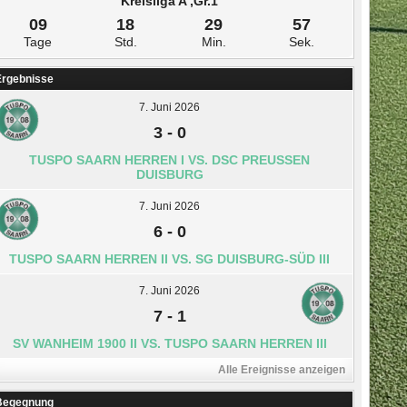
Kreisliga A ,Gr.1
09
18
29
56
Tage
Std.
Min.
Sek.
Ergebnisse
7. Juni 2026
3
-
0
TUSPO SAARN HERREN I VS. DSC PREUSSEN D
UISBURG
7. Juni 2026
6
-
0
TUSPO SAARN HERREN II VS. SG DUISBURG-SÜD III
7. Juni 2026
7
-
1
SV WANHEIM 1900 II VS. TUSPO SAARN HERREN III
Alle Ereignisse anzeigen
Begegnung