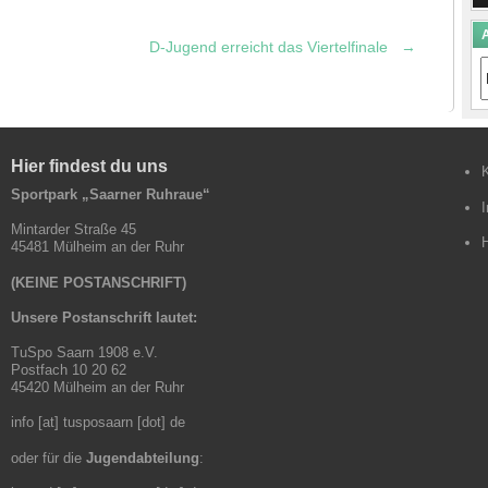
A
D-Jugend erreicht das Viertelfinale
→
A
B
Hier findest du uns
Sportpark „Saarner Ruhraue“
Mintarder Straße 45
45481 Mülheim an der Ruhr
(KEINE POSTANSCHRIFT)
Unsere Postanschrift lautet:
TuSpo Saarn 1908 e.V.
Postfach 10 20 62
45420 Mülheim an der Ruhr
info [at] tusposaarn [dot] de
oder für die
Jugendabteilung
: