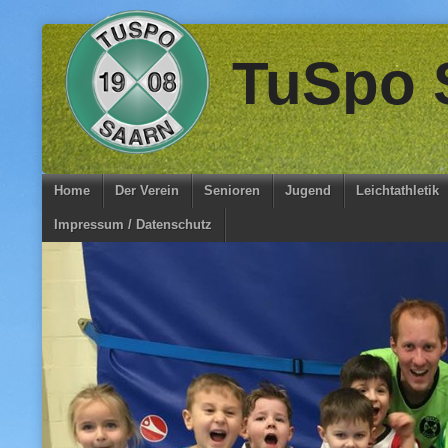
Skip
TuSpo S
to
content
Home
Der Verein
Senioren
Jugend
Leichtathletik
Impressum / Datenschutz