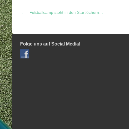
←
Fußballcamp steht in den Startlöchern…
Post
navigation
Folge uns auf Social Media!