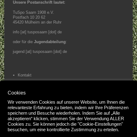
Unsere Postanschrift lautet:
TuSpo Saarn 1908 e.V.
Postfach 10 20 62
45420 Mülheim an der Ruhr
info [at] tusposaarn [dot] de
oder für die
Jugendabteilung
:
jugend [at] tusposaarn [dot] de
Kontakt
Impressum / Datenschutz
Cookies
Home
Wir verwenden Cookies auf unserer Website, um Ihnen die
relevanteste Erfahrung zu bieten, indem wir Ihre Präferenzen
speichern und Besuche wiederholen. Indem Sie auf „Alle
@2023 Tuspo Saarn e.V.
akzeptieren“ klicken, stimmen Sie der Verwendung ALLER
#
Cookies zu. Sie können jedoch die "Cookie-Einstellungen"
besuchen, um eine kontrollierte Zustimmung zu erteilen.