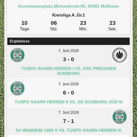
Kunstrasenplatz,Mintarderstr.45, 45481 Mülheim
Kreisliga A ,Gr.1
10
06
23
22
Tage
Std.
Min.
Sek.
Ergebnisse
7. Juni 2026
3
-
0
TUSPO SAARN HERREN I VS. DSC PREUSSEN D
UISBURG
7. Juni 2026
6
-
0
TUSPO SAARN HERREN II VS. SG DUISBURG-SÜD III
7. Juni 2026
7
-
1
SV WANHEIM 1900 II VS. TUSPO SAARN HERREN III