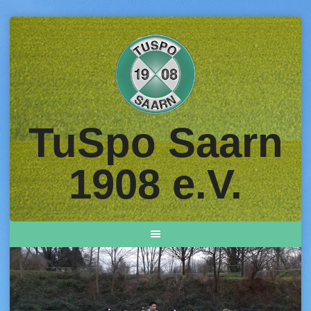
Skip
to
content
TuSpo Saarn
1908 e.V.