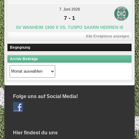
7. Juni 2026
7
-
1
SV WANHEIM 1900 II VS. TUSPO SAARN HERREN III
Alle Ereignisse anzeigen
Begegnung
Archiv Beiträge
Archiv
Beiträge
Folge uns auf Social Media!
Hier findest du uns