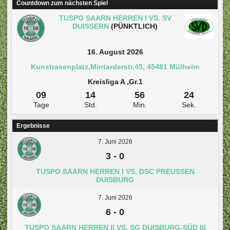
Countdown zum nächsten Spiel
TUSPO SAARN HERREN I VS. SV
DUISSERN
(PÜNKTLICH)
16. August 2026
Kunstrasenplatz,Mintarderstr.45, 45481 Mülheim
Kreisliga A ,Gr.1
09
14
56
24
Tage
Std.
Min.
Sek.
Ergebnisse
7. Juni 2026
3
-
0
TUSPO SAARN HERREN I VS. DSC PREUSSEN D
UISBURG
7. Juni 2026
6
-
0
TUSPO SAARN HERREN II VS. SG DUISBURG-SÜD III