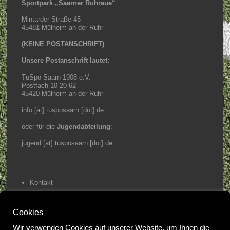
Sportpark „Saarner Ruhraue“
Mintarder Straße 45
45481 Mülheim an der Ruhr
(KEINE POSTANSCHRIFT)
Unsere Postanschrift lautet:
TuSpo Saarn 1908 e.V.
Postfach 10 20 62
45420 Mülheim an der Ruhr
info [at] tusposaarn [dot] de
oder für die
Jugendabteilung
:
jugend [at] tusposaarn [dot] de
Kontakt
Impressum / Datenschutz
Cookies
Home
Wir verwenden Cookies auf unserer Website, um Ihnen die