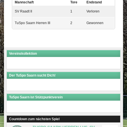
Mannschaft
Tore
Endstand
SV Raadt II
1
Verloren
TuSpo Saarn Herren III
2
Gewonnen
Vereinskollektion
Der TuSpo Saarn sucht Dich!
TuSpo Saarn ist Stützpunktverein
Countdown zum nächsten Spiel