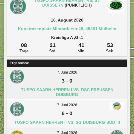
TUSPO SAARN HERREN I VS. SV
DUISSERN
(PÜNKTLICH)
16. August 2026
Kunstrasenplatz,Mintarderstr.45, 45481 Mülheim
Kreisliga A ,Gr.1
08
21
41
53
Tage
Std.
Min.
Sek.
Ergebnisse
7. Juni 2026
3
-
0
TUSPO SAARN HERREN I VS. DSC PREUSSEN D
UISBURG
7. Juni 2026
6
-
0
TUSPO SAARN HERREN II VS. SG DUISBURG-SÜD III
7. Juni 2026