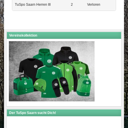
TuSpo Saarn Herren III
2
Verloren
Vereinskollektion
Der TuSpo Saarn sucht Dich!