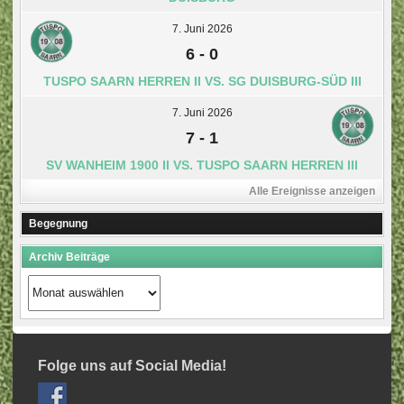
7. Juni 2026
6
-
0
TUSPO SAARN HERREN II VS. SG DUISBURG-SÜD III
7. Juni 2026
7
-
1
SV WANHEIM 1900 II VS. TUSPO SAARN HERREN III
Alle Ereignisse anzeigen
Begegnung
Archiv Beiträge
Archiv
Beiträge
Folge uns auf Social Media!