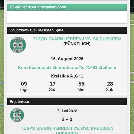
TuSpo Saarn ist Stützpunktverein
Countdown zum nächsten Spiel
TUSPO SAARN HERREN I VS. SV DUISSERN
(PÜNKTLICH)
16. August 2026
Kunstrasenplatz,Mintarderstr.45, 45481 Mülheim
Kreisliga A ,Gr.1
09
17
55
27
Tage
Std.
Min.
Sek.
Ergebnisse
7. Juni 2026
3
-
0
TUSPO SAARN HERREN I VS. DSC PREUSSEN D
UISBURG