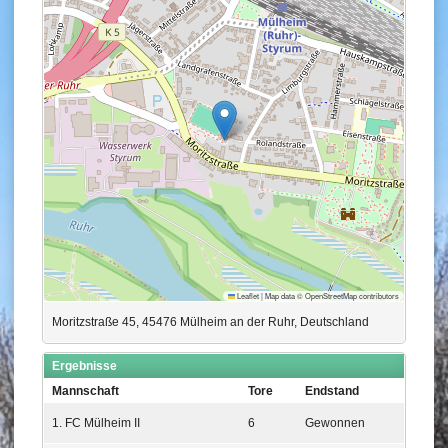
Leaflet
|
Map data ©
OpenStreetMap
contributors
Moritzstraße 45, 45476 Mülheim an der Ruhr, Deutschland
Ergebnisse
Mannschaft
Tore
Endstand
1. FC Mülheim II
6
Gewonnen