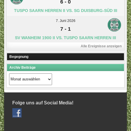
6
-
0
TUSPO SAARN HERREN II VS. SG DUISBURG-SÜD III
7. Juni 2026
7
-
1
SV WANHEIM 1900 II VS. TUSPO SAARN HERREN III
Alle Ereignisse anzeigen
Begegnung
Archiv Beiträge
Archiv
Beiträge
Folge uns auf Social Media!