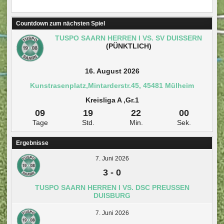
Countdown zum nächsten Spiel
TUSPO SAARN HERREN I VS. SV DUISSERN
(PÜNKTLICH)
16. August 2026
Kunstrasenplatz,Mintarderstr.45, 45481 Mülheim
Kreisliga A ,Gr.1
09
19
21
59
Tage
Std.
Min.
Sek.
Ergebnisse
7. Juni 2026
3
-
0
TUSPO SAARN HERREN I VS. DSC PREUSSEN D
UISBURG
7. Juni 2026