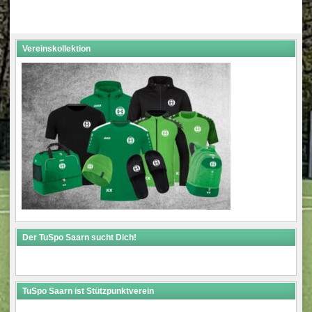
Vereinskollektion
Der TuSpo Saarn sucht Dich!
TuSpo Saarn ist Stützpunktverein