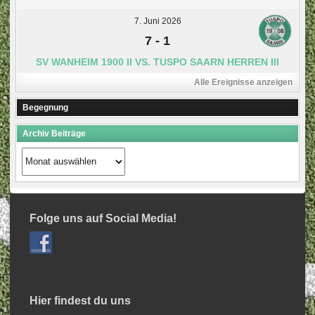
7. Juni 2026
7
-
1
SV WANHEIM 1900 II VS. TUSPO SAARN HERREN III
Alle Ereignisse anzeigen
Begegnung
Archiv Beiträge
Archiv
Beiträge
Folge uns auf Social Media!
Hier findest du uns