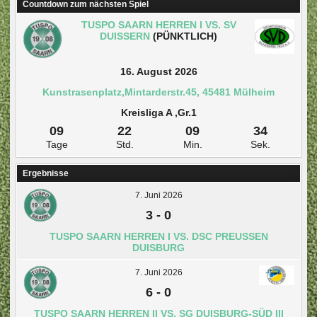
Countdown zum nächsten Spiel
TUSPO SAARN HERREN I VS. SV
DUISSERN
(PÜNKTLICH)
16. August 2026
Kunstrasenplatz,Mintarderstr.45, 45481 Mülheim
Kreisliga A ,Gr.1
09
22
09
33
Tage
Std.
Min.
Sek.
Ergebnisse
7. Juni 2026
3
-
0
TUSPO SAARN HERREN I VS. DSC PREUSSEN D
UISBURG
7. Juni 2026
6
-
0
TUSPO SAARN HERREN II VS. SG DUISBURG-SÜD III