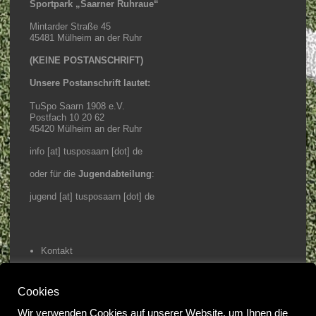
Sportpark „Saarner Ruhraue“
Mintarder Straße 45
45481 Mülheim an der Ruhr
(KEINE POSTANSCHRIFT)
Unsere Postanschrift lautet:
TuSpo Saarn 1908 e.V.
Postfach 10 20 62
45420 Mülheim an der Ruhr
info [at] tusposaarn [dot] de
oder für die
Jugendabteilung
:
jugend [at] tusposaarn [dot] de
Kontakt
Impressum / Datenschutz
Cookies
Home
Wir verwenden Cookies auf unserer Website, um Ihnen die