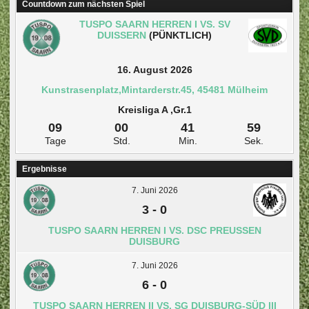
Countdown zum nächsten Spiel
TUSPO SAARN HERREN I VS. SV
DUISSERN
(PÜNKTLICH)
16. August 2026
Kunstrasenplatz,Mintarderstr.45, 45481 Mülheim
Kreisliga A ,Gr.1
09
00
41
59
Tage
Std.
Min.
Sek.
Ergebnisse
7. Juni 2026
3
-
0
TUSPO SAARN HERREN I VS. DSC PREUSSEN D
UISBURG
7. Juni 2026
6
-
0
TUSPO SAARN HERREN II VS. SG DUISBURG-SÜD III