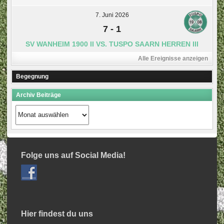
7. Juni 2026
7
-
1
SV WANHEIM 1900 II VS. TUSPO SAARN HERREN III
Alle Ereignisse anzeigen
Begegnung
Archiv Beiträge
Archiv
Beiträge
Folge uns auf Social Media!
Hier findest du uns