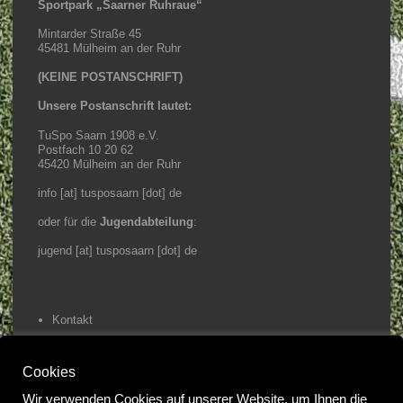
Sportpark „Saarner Ruhraue“
Mintarder Straße 45
45481 Mülheim an der Ruhr
(KEINE POSTANSCHRIFT)
Unsere Postanschrift lautet:
TuSpo Saarn 1908 e.V.
Postfach 10 20 62
45420 Mülheim an der Ruhr
info [at] tusposaarn [dot] de
oder für die
Jugendabteilung
:
jugend [at] tusposaarn [dot] de
Kontakt
Impressum / Datenschutz
Cookies
Home
Wir verwenden Cookies auf unserer Website, um Ihnen die