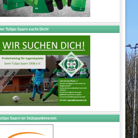
er TuSpo Saarn sucht Dich!
uSpo Saarn ist Stützpunktverein