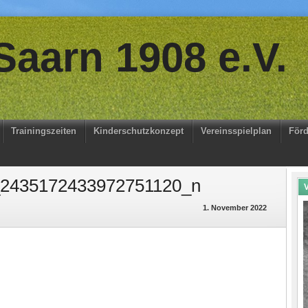
aarn 1908 e.V.
Trainingszeiten
Kinderschutzkonzept
Vereinsspielplan
Förd
2435172433972751120_n
V
1. November 2022