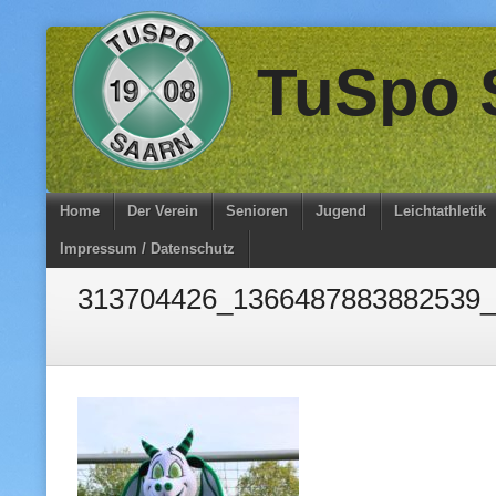
Skip
TuSpo S
to
content
Home
Der Verein
Senioren
Jugend
Leichtathletik
Impressum / Datenschutz
313704426_1366487883882539_