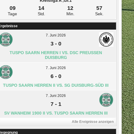
Kreisliga A ,Gr.1
09
14
12
57
Tage
Std.
Min.
Sek.
Ergebnisse
7. Juni 2026
3
-
0
TUSPO SAARN HERREN I VS. DSC PREUSSEN D
UISBURG
7. Juni 2026
6
-
0
TUSPO SAARN HERREN II VS. SG DUISBURG-SÜD III
7. Juni 2026
7
-
1
SV WANHEIM 1900 II VS. TUSPO SAARN HERREN III
Alle Ereignisse anzeigen
Begegnung