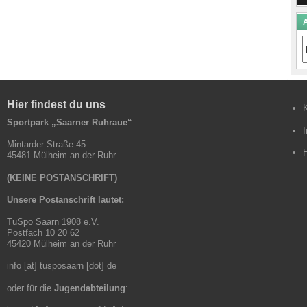
A
A
B
Hier findest du uns
Sportpark „Saarner Ruhraue“
Mintarder Straße 45
45481 Mülheim an der Ruhr
(KEINE POSTANSCHRIFT)
Unsere Postanschrift lautet:
TuSpo Saarn 1908 e.V.
Postfach 10 20 62
45420 Mülheim an der Ruhr
info [at] tusposaarn [dot] de
oder für die
Jugendabteilung
: