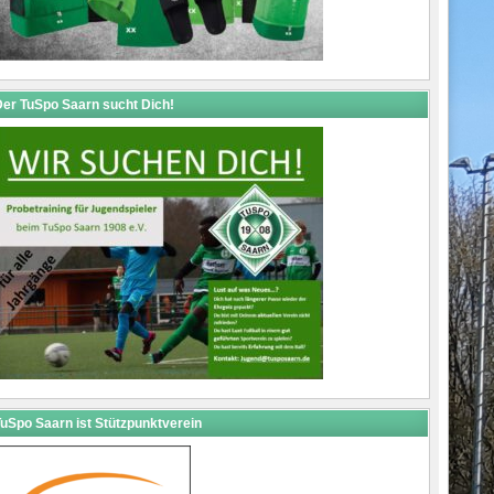
er TuSpo Saarn sucht Dich!
uSpo Saarn ist Stützpunktverein