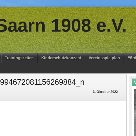
aarn 1908 e.V.
Trainingszeiten
Kinderschutzkonzept
Vereinsspielplan
Förd
994672081156269884_n
V
3. Oktober 2022