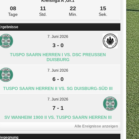
Kreisliga A ,Gr.1
08
11
22
14
Tage
Std.
Min.
Sek.
Ergebnisse
7. Juni 2026
3
-
0
TUSPO SAARN HERREN I VS. DSC PREUSSEN D
UISBURG
7. Juni 2026
6
-
0
TUSPO SAARN HERREN II VS. SG DUISBURG-SÜD III
7. Juni 2026
7
-
1
SV WANHEIM 1900 II VS. TUSPO SAARN HERREN III
Alle Ereignisse anzeigen
Begegnung