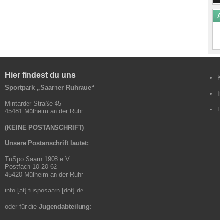
A
A
B
Hier findest du uns
Sportpark „Saarner Ruhraue“
Mintarder Straße 45
45481 Mülheim an der Ruhr
(KEINE POSTANSCHRIFT)
Unsere Postanschrift lautet:
TuSpo Saarn 1908 e.V.
Postfach 10 20 62
45420 Mülheim an der Ruhr
info [at] tusposaarn [dot] de
oder für die
Jugendabteilung
: