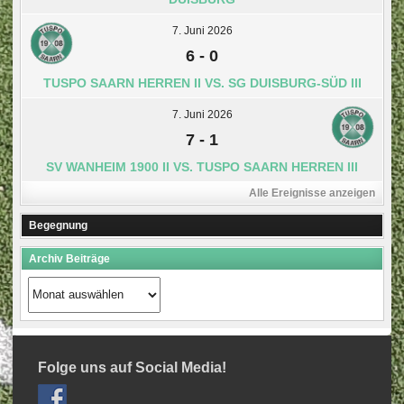
7. Juni 2026
6
-
0
TUSPO SAARN HERREN II VS. SG DUISBURG-SÜD III
7. Juni 2026
7
-
1
SV WANHEIM 1900 II VS. TUSPO SAARN HERREN III
Alle Ereignisse anzeigen
Begegnung
Archiv Beiträge
Archiv
Beiträge
Folge uns auf Social Media!