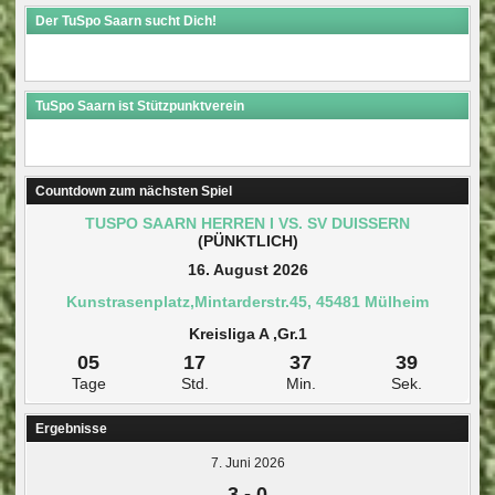
Der TuSpo Saarn sucht Dich!
TuSpo Saarn ist Stützpunktverein
Countdown zum nächsten Spiel
TUSPO SAARN HERREN I VS. SV DUISSERN
(PÜNKTLICH)
16. August 2026
Kunstrasenplatz,Mintarderstr.45, 45481 Mülheim
Kreisliga A ,Gr.1
05
17
37
37
Tage
Std.
Min.
Sek.
Ergebnisse
7. Juni 2026
3
-
0