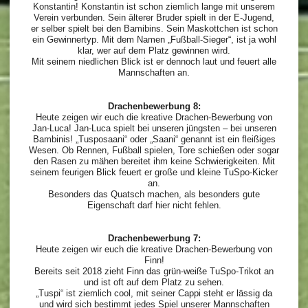
Konstantin! Konstantin ist schon ziemlich lange mit unserem
Verein verbunden. Sein älterer Bruder spielt in der E-Jugend,
er selber spielt bei den Bamibins. Sein Maskottchen ist schon
ein Gewinnertyp. Mit dem Namen „Fußball-Sieger“, ist ja wohl
klar, wer auf dem Platz gewinnen wird.
Mit seinem niedlichen Blick ist er dennoch laut und feuert alle
Mannschaften an.
Drachenbewerbung 8:
Heute zeigen wir euch die kreative Drachen-Bewerbung von
Jan-Luca! Jan-Luca spielt bei unseren jüngsten – bei unseren
Bambinis! „Tusposaani“ oder „Saani“ genannt ist ein fleißiges
Wesen. Ob Rennen, Fußball spielen, Tore schießen oder sogar
den Rasen zu mähen bereitet ihm keine Schwierigkeiten. Mit
seinem feurigen Blick feuert er große und kleine TuSpo-Kicker
an.
Besonders das Quatsch machen, als besonders gute
Eigenschaft darf hier nicht fehlen.
Drachenbewerbung 7:
Heute zeigen wir euch die kreative Drachen-Bewerbung von
Finn!
Bereits seit 2018 zieht Finn das grün-weiße TuSpo-Trikot an
und ist oft auf dem Platz zu sehen.
„Tuspi“ ist ziemlich cool, mit seiner Cappi steht er lässig da
und wird sich bestimmt jedes Spiel unserer Mannschaften