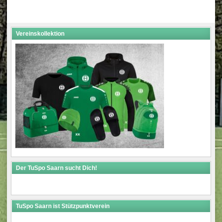
Vereinskollektion
Der TuSpo Saarn sucht Dich!
TuSpo Saarn ist Stützpunktverein