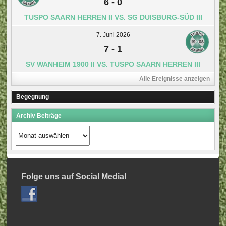
6
-
0
TUSPO SAARN HERREN II VS. SG DUISBURG-SÜD III
7. Juni 2026
7
-
1
SV WANHEIM 1900 II VS. TUSPO SAARN HERREN III
Alle Ereignisse anzeigen
Begegnung
Archiv Beiträge
Archiv
Beiträge
Folge uns auf Social Media!