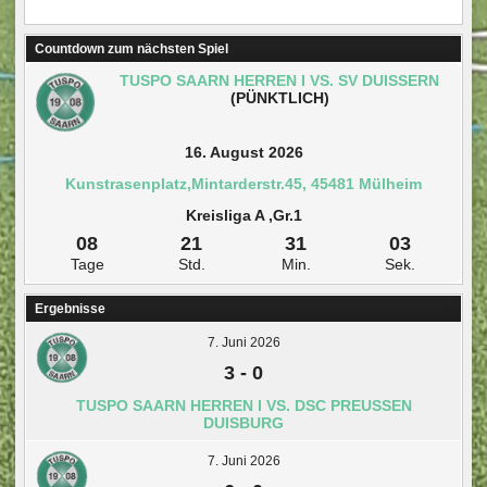
Countdown zum nächsten Spiel
TUSPO SAARN HERREN I VS. SV DUISSERN
(PÜNKTLICH)
16. August 2026
Kunstrasenplatz,Mintarderstr.45, 45481 Mülheim
Kreisliga A ,Gr.1
08
21
31
02
Tage
Std.
Min.
Sek.
Ergebnisse
7. Juni 2026
3
-
0
TUSPO SAARN HERREN I VS. DSC PREUSSEN D
UISBURG
7. Juni 2026