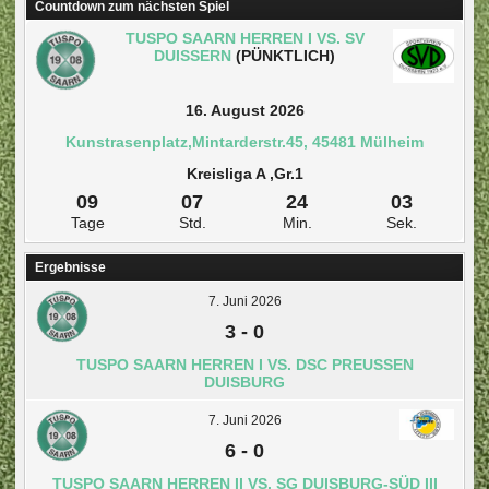
Countdown zum nächsten Spiel
TUSPO SAARN HERREN I VS. SV
DUISSERN
(PÜNKTLICH)
16. August 2026
Kunstrasenplatz,Mintarderstr.45, 45481 Mülheim
Kreisliga A ,Gr.1
09
07
24
03
Tage
Std.
Min.
Sek.
Ergebnisse
7. Juni 2026
3
-
0
TUSPO SAARN HERREN I VS. DSC PREUSSEN D
UISBURG
7. Juni 2026
6
-
0
TUSPO SAARN HERREN II VS. SG DUISBURG-SÜD III