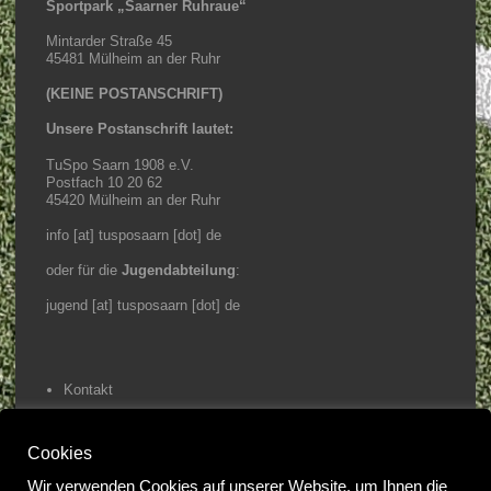
Sportpark „Saarner Ruhraue“
Mintarder Straße 45
45481 Mülheim an der Ruhr
(KEINE POSTANSCHRIFT)
Unsere Postanschrift lautet:
TuSpo Saarn 1908 e.V.
Postfach 10 20 62
45420 Mülheim an der Ruhr
info [at] tusposaarn [dot] de
oder für die
Jugendabteilung
:
jugend [at] tusposaarn [dot] de
Kontakt
Impressum / Datenschutz
Cookies
Home
Wir verwenden Cookies auf unserer Website, um Ihnen die