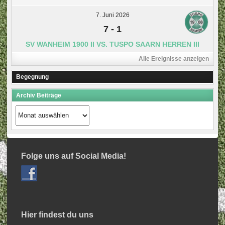
7. Juni 2026
7
-
1
SV WANHEIM 1900 II VS. TUSPO SAARN HERREN III
Alle Ereignisse anzeigen
Begegnung
Archiv Beiträge
Archiv
Beiträge
Folge uns auf Social Media!
Hier findest du uns